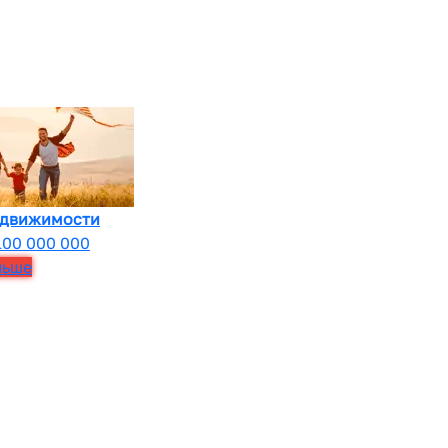
едвижимости
100 000 000
льше