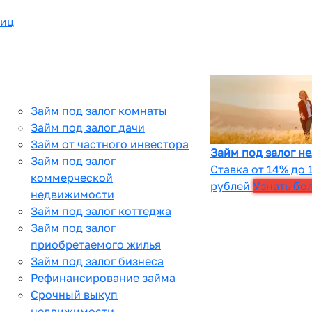
лиц
Займ под залог комнаты
Займ под залог дачи
Займ от частного инвестора
Займ под залог н
Займ под залог
Ставка от 14% до 
коммерческой
рублей
Узнать бо
недвижимости
Займ под залог коттеджа
Займ под залог
приобретаемого жилья
Займ под залог бизнеса
Рефинансирование займа
Срочный выкуп
недвижимости