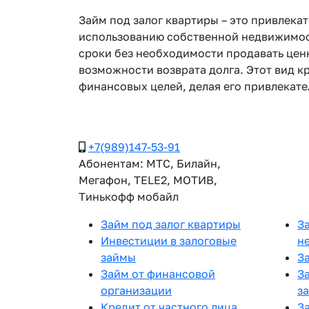
Займ под залог квартиры – это привлека
использованию собственной недвижимост
сроки без необходимости продавать ценн
возможности возврата долга. Этот вид 
финансовых целей, делая его привлекат
+7(989)147-53-91
Абонентам: МТС, Билайн,
Мегафон, TELE2, МОТИВ,
Тинькофф мобайл
Займ под залог квартиры
З
Инвестиции в залоговые
н
займы
З
Займ от финансовой
З
организации
з
Кредит от частного лица
З