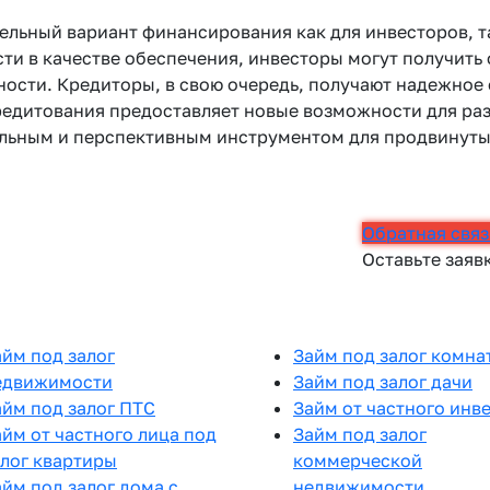
тельный вариант финансирования как для инвесторов, т
и в качестве обеспечения, инвесторы могут получить
ости. Кредиторы, в свою очередь, получают надежное 
кредитования предоставляет новые возможности для ра
ельным и перспективным инструментом для продвинуты
Обратная связ
Оставьте заяв
айм под залог
Займ под залог комна
едвижимости
Займ под залог дачи
айм под залог ПТС
Займ от частного инв
айм от частного лица под
Займ под залог
алог квартиры
коммерческой
айм под залог дома с
недвижимости