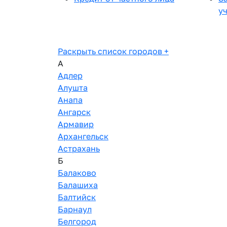
у
Раскрыть список городов
+
А
Адлер
Алушта
Анапа
Ангарск
Армавир
Архангельск
Астрахань
Б
Балаково
Балашиха
Балтийск
Барнаул
Белгород