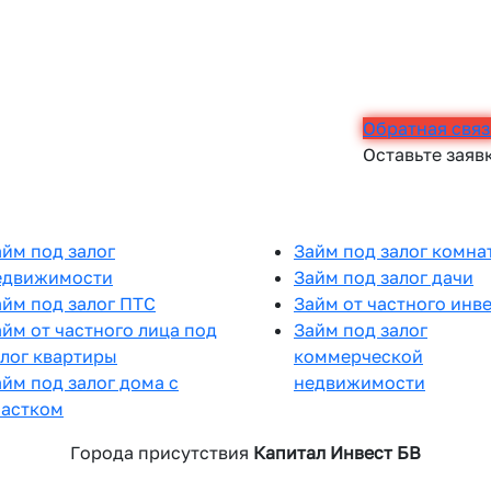
Обратная связ
Оставьте заяв
айм под залог
Займ под залог комна
едвижимости
Займ под залог дачи
айм под залог ПТС
Займ от частного инв
айм от частного лица под
Займ под залог
алог квартиры
коммерческой
айм под залог дома с
недвижимости
частком
Города присутствия
Капитал Инвест БВ