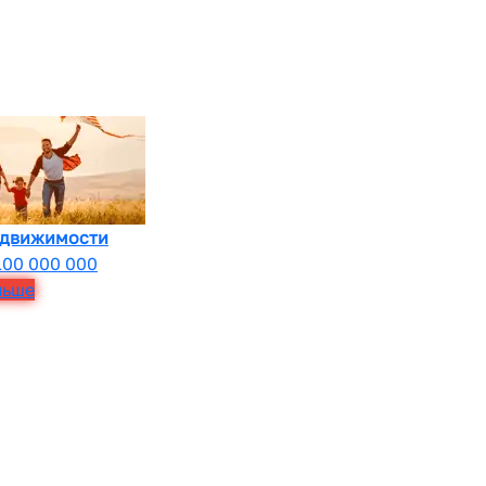
едвижимости
100 000 000
льше