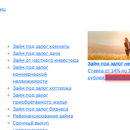
лиц
Займ под залог комнаты
Займ под залог дачи
Займ от частного инвестора
Займ под залог н
Займ под залог
Ставка от 14% до 
коммерческой
рублей
Узнать бо
недвижимости
Займ под залог коттеджа
Займ под залог
приобретаемого жилья
Займ под залог бизнеса
Рефинансирование займа
Срочный выкуп
недвижимости