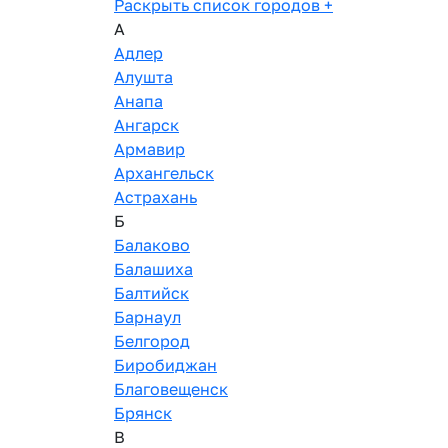
Раскрыть список городов
+
А
Адлер
Алушта
Анапа
Ангарск
Армавир
Архангельск
Астрахань
Б
Балаково
Балашиха
Балтийск
Барнаул
Белгород
Биробиджан
Благовещенск
Брянск
В