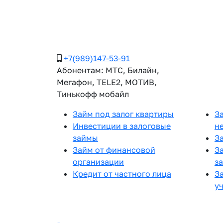
+7(989)147-53-91
Абонентам: МТС, Билайн,
Мегафон, TELE2, МОТИВ,
Тинькофф мобайл
Займ под залог квартиры
З
Инвестиции в залоговые
н
займы
З
Займ от финансовой
З
организации
з
Кредит от частного лица
З
у