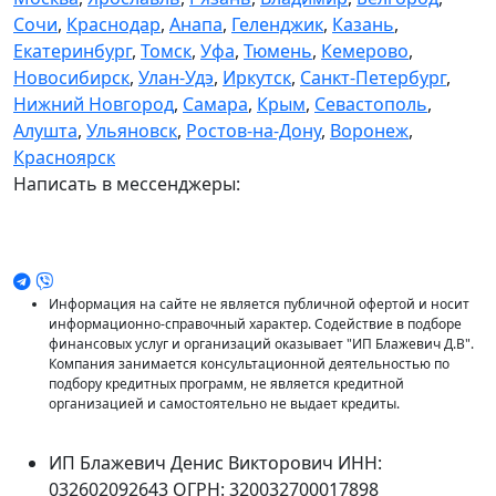
Сочи
,
Краснодар
,
Анапа
,
Геленджик
,
Казань
,
Екатеринбург
,
Томск
,
Уфа
,
Тюмень
,
Кемерово
,
Новосибирск
,
Улан-Удэ
,
Иркутск
,
Санкт-Петербург
,
Нижний Новгород
,
Самара
,
Крым
,
Севастополь
,
Алушта
,
Ульяновск
,
Ростов-на-Дону
,
Воронеж
,
Красноярск
Написать в мессенджеры:
Информация на сайте не является публичной офертой и носит
информационно-справочный характер. Содействие в подборе
финансовых услуг и организаций оказывает "ИП Блажевич Д.В".
Компания занимается консультационной деятельностью по
подбору кредитных программ, не является кредитной
организацией и самостоятельно не выдает кредиты.
ИП Блажевич Денис Викторович ИНН:
032602092643 ОГРН: 320032700017898