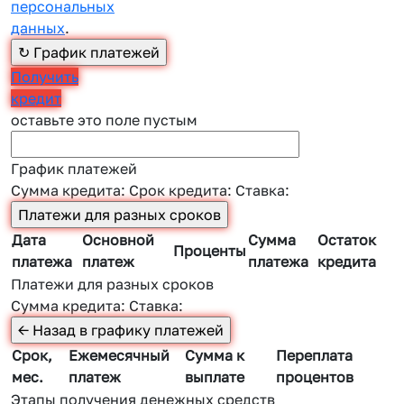
персональных
данных
.
Получить
кредит
оставьте это поле пустым
График платежей
Сумма кредита:
Срок кредита:
Ставка:
Дата
Основной
Сумма
Остаток
Проценты
платежа
платеж
платежа
кредита
Платежи для разных сроков
Сумма кредита:
Ставка:
Срок,
Ежемесячный
Сумма к
Переплата
мес.
платеж
выплате
процентов
Этапы получения денежных средств