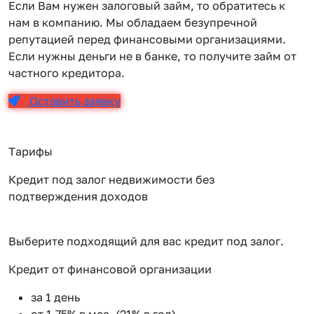
Если Вам нужен залоговый займ, то обратитесь к
нам в компанию. Мы обладаем безупречной
репутацией перед финансовыми организациями.
Если нужны деньги не в банке, то получите займ от
частного кредитора.
Оставить заявку
Тарифы
Кредит под залог недвижимости без
подтверждения доходов
Выберите подходящий для вас кредит под залог.
Кредит от финансовой организации
К
за 1 день
от 1.75% в мес. (21% в год)