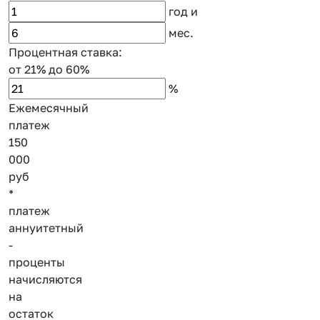
год
и
мес.
Процентная ставка:
от 21%
до 60%
%
Ежемесячный
платеж
150
000
руб
*
платеж
аннуитетный
-
проценты
начисляются
на
остаток