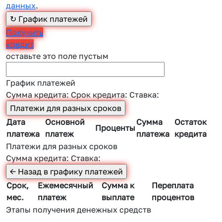
данных
.
Получить
кредит
оставьте это поле пустым
График платежей
Сумма кредита:
Срок кредита:
Ставка:
Дата
Основной
Сумма
Остаток
Проценты
платежа
платеж
платежа
кредита
Платежи для разных сроков
Сумма кредита:
Ставка:
Срок,
Ежемесячный
Сумма к
Переплата
мес.
платеж
выплате
процентов
Этапы получения денежных средств