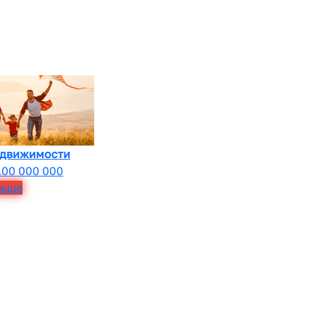
едвижимости
100 000 000
льше