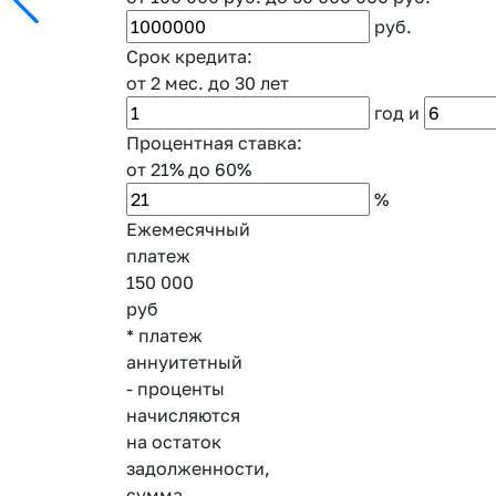
руб.
Срок кредита:
от 2 мес.
до 30 лет
год
и
Процентная ставка:
от 21%
до 60%
%
Ежемесячный
платеж
150 000
руб
* платеж
аннуитетный
- проценты
начисляются
на остаток
задолженности,
сумма