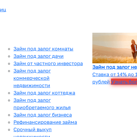
лиц
Займ под залог комнаты
Займ под залог дачи
Займ от частного инвестора
Займ под залог н
Займ под залог
Ставка от 14% до 
коммерческой
рублей
Узнать бо
недвижимости
Займ под залог коттеджа
Займ под залог
приобретаемого жилья
Займ под залог бизнеса
Рефинансирование займа
Срочный выкуп
недвижимости