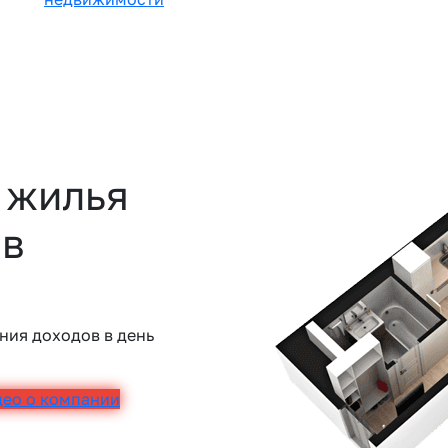
 жилья
 в
ния доходов в день
део о компании