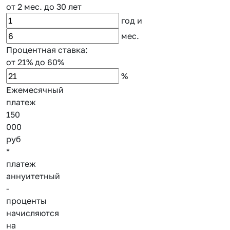
от 2 мес.
до 30 лет
год
и
мес.
Процентная ставка:
от 21%
до 60%
%
Ежемесячный
платеж
150
000
руб
*
платеж
аннуитетный
-
проценты
начисляются
на