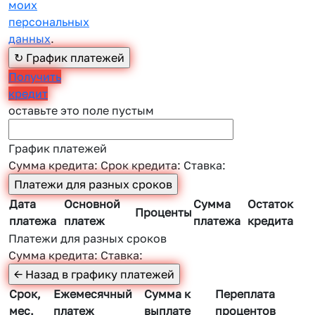
моих
персональных
данных
.
Получить
кредит
оставьте это поле пустым
График платежей
Сумма кредита:
Срок кредита:
Ставка:
Дата
Основной
Сумма
Остаток
Проценты
платежа
платеж
платежа
кредита
Платежи для разных сроков
Сумма кредита:
Ставка:
Срок,
Ежемесячный
Сумма к
Переплата
мес.
платеж
выплате
процентов