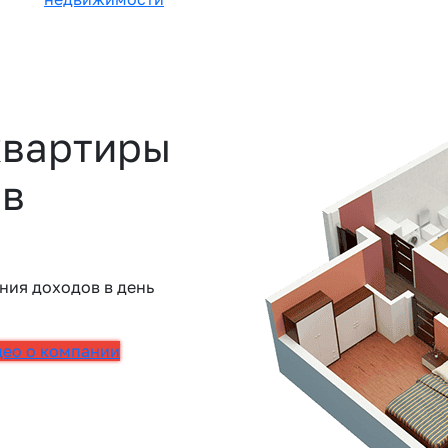
квартиры
 в
ния доходов в день
део о компании