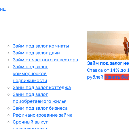
лиц
Займ под залог комнаты
Займ под залог дачи
Займ от частного инвестора
Займ под залог н
Займ под залог
Ставка от 14% до 
коммерческой
рублей
Узнать бо
недвижимости
Займ под залог коттеджа
Займ под залог
приобретаемого жилья
Займ под залог бизнеса
Рефинансирование займа
Срочный выкуп
недвижимости