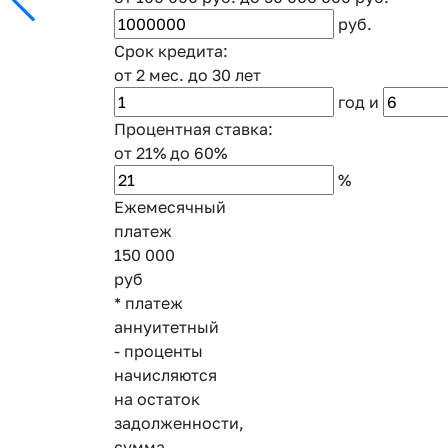
руб.
Срок кредита:
от 2 мес.
до 30 лет
год
и
Процентная ставка:
от 21%
до 60%
%
Ежемесячный
платеж
150 000
руб
* платеж
аннуитетный
- проценты
начисляются
на остаток
задолженности,
сумма