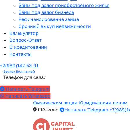
Займ под залог приобретаемого жилья
Займ под залог бизнеса
Рефинансирование займа
Срочный выкуп недвижимости
Калькулятор
Вопрос-Ответ
О кредитовании
Контакты
+7(989)147-53-91
Звонок Бесплатный
Телефон для связи
Написать Telegram
Написать Whatsapp
Физическим лицам
Юридическим лицам
Щёлково
Написать Telegram
+7(989)1