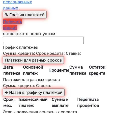
персональных
данных
.
Получить
кредит
оставьте это поле пустым
График платежей
Сумма кредита:
Срок кредита:
Ставка:
Дата
Основной
Сумма
Остаток
Проценты
платежа
платеж
платежа
кредита
Платежи для разных сроков
Сумма кредита:
Ставка:
Срок,
Ежемесячный
Сумма к
Переплата
мес.
платеж
выплате
процентов
Этапы получения денежных средств