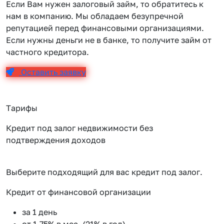
Если Вам нужен залоговый займ, то обратитесь к
нам в компанию. Мы обладаем безупречной
репутацией перед финансовыми организациями.
Если нужны деньги не в банке, то получите займ от
частного кредитора.
Оставить заявку
Тарифы
Кредит под залог недвижимости без
подтверждения доходов
Выберите подходящий для вас кредит под залог.
Кредит от финансовой организации
К
за 1 день
от 1.75% в мес. (21% в год)