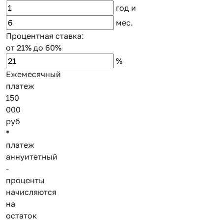
год
и
мес.
Процентная ставка:
от 21%
до 60%
%
Ежемесячный
платеж
150
000
руб
*
платеж
аннуитетный
-
проценты
начисляются
на
остаток