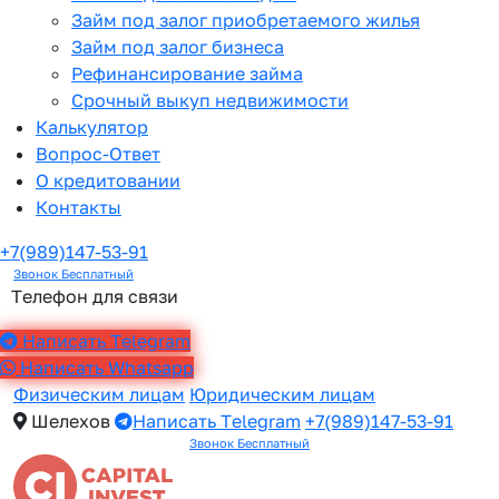
Займ под залог приобретаемого жилья
Займ под залог бизнеса
Рефинансирование займа
Срочный выкуп недвижимости
Калькулятор
Вопрос-Ответ
О кредитовании
Контакты
+7(989)147-53-91
Звонок Бесплатный
Телефон для связи
Написать Telegram
Написать Whatsapp
Физическим лицам
Юридическим лицам
Шелехов
Написать Telegram
+7(989)147-53-91
Звонок Бесплатный