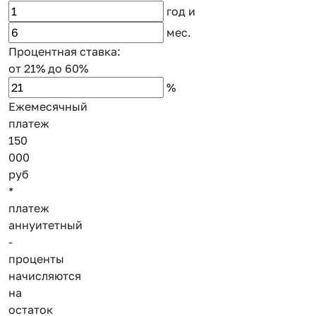
год
и
мес.
Процентная ставка:
от 21%
до 60%
%
Ежемесячный
платеж
150
000
руб
*
платеж
аннуитетный
-
проценты
начисляются
на
остаток