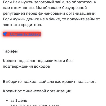
Если Вам нужен залоговый займ, то обратитесь к
нам в компанию. Мы обладаем безупречной
репутацией перед финансовыми организациями.
Если нужны деньги не в банке, то получите займ от
частного кредитора.
Оставить заявку
Тарифы
Кредит под залог недвижимости без
подтверждения доходов
Выберите подходящий для вас кредит под залог.
Кредит от финансовой организации
К
за 1 день
от 1.75% в мес. (21% в год)