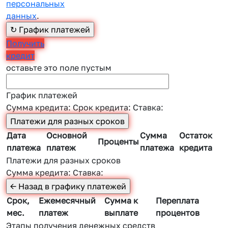
персональных
данных
.
Получить
кредит
оставьте это поле пустым
График платежей
Сумма кредита:
Срок кредита:
Ставка:
Дата
Основной
Сумма
Остаток
Проценты
платежа
платеж
платежа
кредита
Платежи для разных сроков
Сумма кредита:
Ставка:
Срок,
Ежемесячный
Сумма к
Переплата
мес.
платеж
выплате
процентов
Этапы получения денежных средств