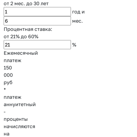
от 2 мес.
до 30 лет
год
и
мес.
Процентная ставка:
от 21%
до 60%
%
Ежемесячный
платеж
150
000
руб
*
платеж
аннуитетный
-
проценты
начисляются
на