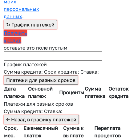
моих
персональных
данных
.
Получить
кредит
оставьте это поле пустым
График платежей
Сумма кредита:
Срок кредита:
Ставка:
Дата
Основной
Сумма
Остаток
Проценты
платежа
платеж
платежа
кредита
Платежи для разных сроков
Сумма кредита:
Ставка:
Срок,
Ежемесячный
Сумма к
Переплата
мес.
платеж
выплате
процентов