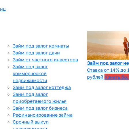
лиц
Займ под залог комнаты
Займ под залог дачи
Займ от частного инвестора
Займ под залог н
Займ под залог
Ставка от 14% до 
коммерческой
рублей
Узнать бо
недвижимости
Займ под залог коттеджа
Займ под залог
приобретаемого жилья
Займ под залог бизнеса
Рефинансирование займа
Срочный выкуп
недвижимости