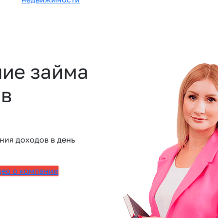
ие займа
 в
ния доходов в день
део о компании