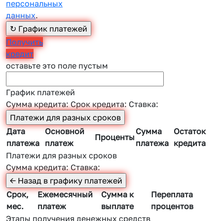
персональных
данных
.
Получить
кредит
оставьте это поле пустым
График платежей
Сумма кредита:
Срок кредита:
Ставка:
Дата
Основной
Сумма
Остаток
Проценты
платежа
платеж
платежа
кредита
Платежи для разных сроков
Сумма кредита:
Ставка:
Срок,
Ежемесячный
Сумма к
Переплата
мес.
платеж
выплате
процентов
Этапы получения денежных средств