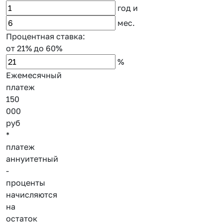
год
и
мес.
Процентная ставка:
от 21%
до 60%
%
Ежемесячный
платеж
150
000
руб
*
платеж
аннуитетный
-
проценты
начисляются
на
остаток