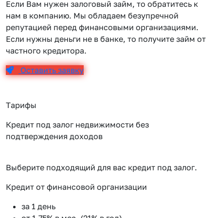
Если Вам нужен залоговый займ, то обратитесь к
нам в компанию. Мы обладаем безупречной
репутацией перед финансовыми организациями.
Если нужны деньги не в банке, то получите займ от
частного кредитора.
Оставить заявку
Тарифы
Кредит под залог недвижимости без
подтверждения доходов
Выберите подходящий для вас кредит под залог.
Кредит от финансовой организации
К
за 1 день
от 1.75% в мес. (21% в год)