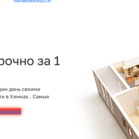
очно за 1
дин день своими
и в Химках . Самые
компании