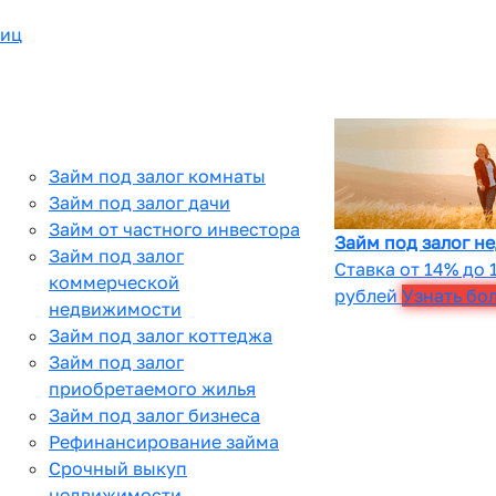
лиц
Займ под залог комнаты
Займ под залог дачи
Займ от частного инвестора
Займ под залог н
Займ под залог
Ставка от 14% до 
коммерческой
рублей
Узнать бо
недвижимости
Займ под залог коттеджа
Займ под залог
приобретаемого жилья
Займ под залог бизнеса
Рефинансирование займа
Срочный выкуп
недвижимости