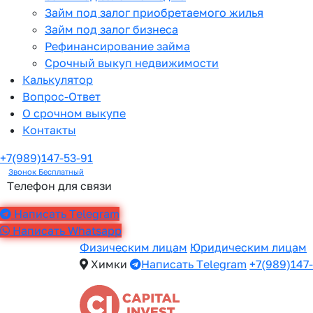
Займ под залог приобретаемого жилья
Займ под залог бизнеса
Рефинансирование займа
Срочный выкуп недвижимости
Калькулятор
Вопрос-Ответ
О срочном выкупе
Контакты
+7(989)147-53-91
Звонок Бесплатный
Телефон для связи
Написать Telegram
Написать Whatsapp
Физическим лицам
Юридическим лицам
Химки
Написать Telegram
+7(989)147