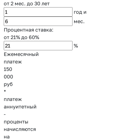
от 2 мес.
до 30 лет
год
и
мес.
Процентная ставка:
от 21%
до 60%
%
Ежемесячный
платеж
150
000
руб
*
платеж
аннуитетный
-
проценты
начисляются
на