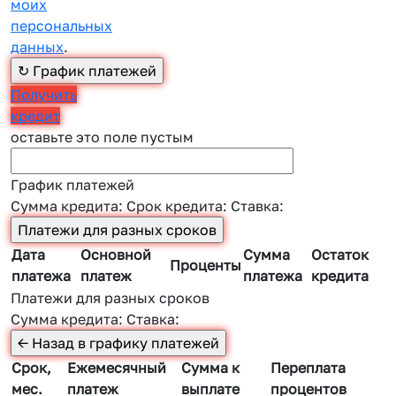
моих
персональных
данных
.
Получить
кредит
оставьте это поле пустым
График платежей
Сумма кредита:
Срок кредита:
Ставка:
Дата
Основной
Сумма
Остаток
Проценты
платежа
платеж
платежа
кредита
Платежи для разных сроков
Сумма кредита:
Ставка:
Срок,
Ежемесячный
Сумма к
Переплата
мес.
платеж
выплате
процентов