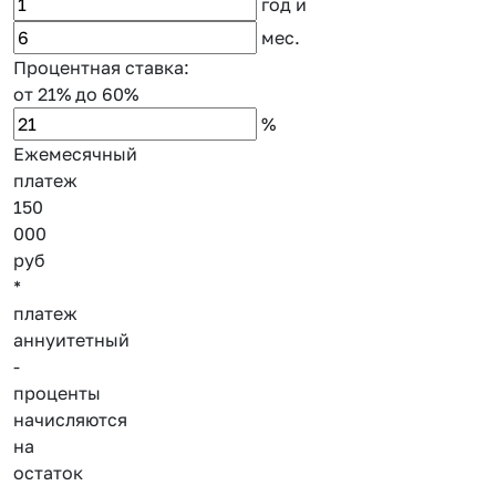
год
и
мес.
Процентная ставка:
от 21%
до 60%
%
Ежемесячный
платеж
150
000
руб
*
платеж
аннуитетный
-
проценты
начисляются
на
остаток