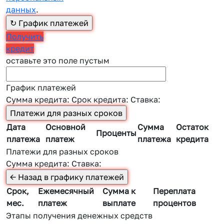
данных
.
Получить
кредит
оставьте это поле пустым
График платежей
Сумма кредита:
Срок кредита:
Ставка:
Дата
Основной
Сумма
Остаток
Проценты
платежа
платеж
платежа
кредита
Платежи для разных сроков
Сумма кредита:
Ставка:
Срок,
Ежемесячный
Сумма к
Переплата
мес.
платеж
выплате
процентов
Этапы получения денежных средств