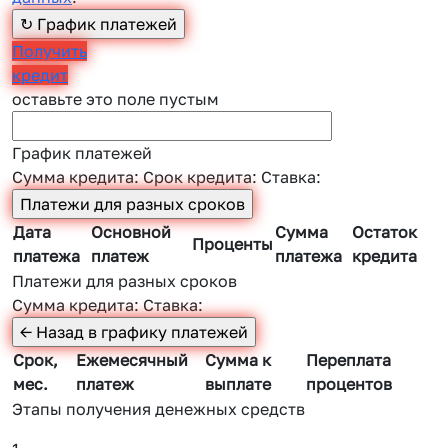
Получить
кредит
оставьте это поле пустым
График платежей
Сумма кредита:
Срок кредита:
Ставка:
Дата
Основной
Сумма
Остаток
Проценты
платежа
платеж
платежа
кредита
Платежи для разных сроков
Сумма кредита:
Ставка:
Срок,
Ежемесячный
Сумма к
Переплата
мес.
платеж
выплате
процентов
Этапы получения денежных средств