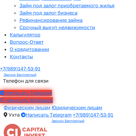
Займ под залог приобретаемого жилья
Займ под залог бизнеса
Рефинансирование займа
Срочный выкуп недвижимости
Калькулятор
Вопрос-Ответ
О кредитовании
Контакты
+7(989)147-53-91
Звонок Бесплатный
Телефон для связи
Написать Telegram
Написать Whatsapp
Физическим лицам
Юридическим лицам
Ухта
Написать Telegram
+7(989)147-53-91
Звонок Бесплатный