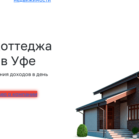
коттеджа
 в Уфе
ния доходов в день
део о компании