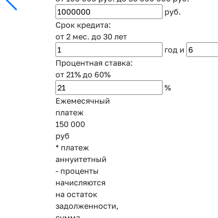
руб.
Срок кредита:
от 2 мес.
до 30 лет
год
и
Процентная ставка:
от 21%
до 60%
%
Ежемесячный
платеж
150 000
руб
* платеж
аннуитетный
- проценты
начисляются
на остаток
задолженности,
сумма