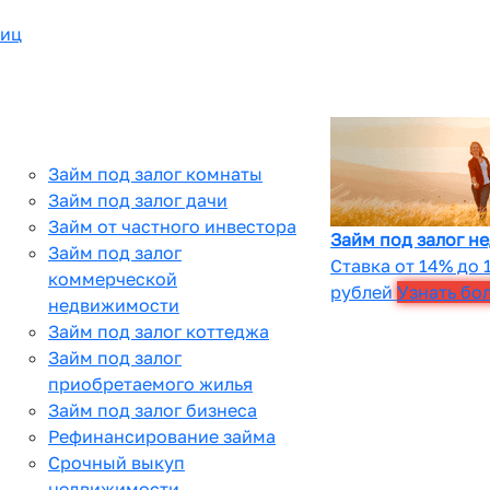
лиц
Займ под залог комнаты
Займ под залог дачи
Займ от частного инвестора
Займ под залог н
Займ под залог
Ставка от 14% до 
коммерческой
рублей
Узнать бо
недвижимости
Займ под залог коттеджа
Займ под залог
приобретаемого жилья
Займ под залог бизнеса
Рефинансирование займа
Срочный выкуп
недвижимости