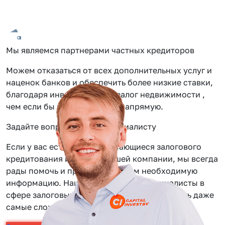
Мы являемся партнерами частных кредиторов
Можем отказаться от всех дополнительных услуг и
наценок банков и обеспечить более низкие ставки,
благодаря инвестиции под залог недвижимости ,
чем если бы вы обращались напрямую.
Задайте вопрос нашему специалисту
Если у вас есть вопросы касающиеся залогового
кредитования или услуг нашей компании, мы всегда
рады помочь и предоставить вам необходимую
информацию. Наши сотрудники — специалисты в
сфере залоговых займов, помогут вам решить даже
самые сложные задачи.