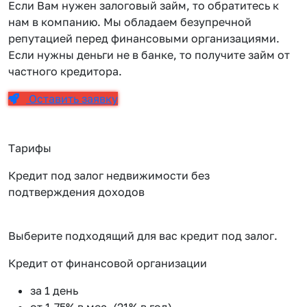
Если Вам нужен залоговый займ, то обратитесь к
нам в компанию. Мы обладаем безупречной
репутацией перед финансовыми организациями.
Если нужны деньги не в банке, то получите займ от
частного кредитора.
Оставить заявку
Тарифы
Кредит под залог недвижимости без
подтверждения доходов
Выберите подходящий для вас кредит под залог.
Кредит от финансовой организации
К
за 1 день
от 1.75% в мес. (21% в год)