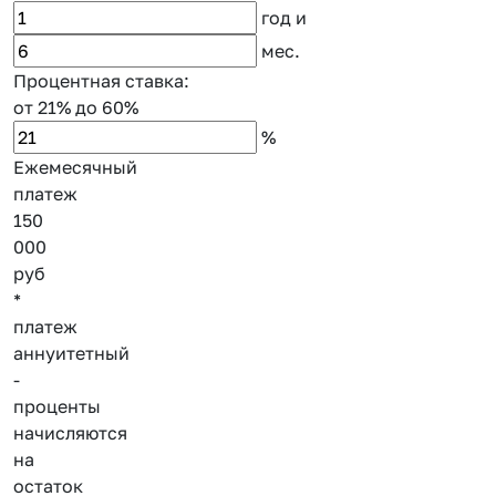
год
и
мес.
Процентная ставка:
от 21%
до 60%
%
Ежемесячный
платеж
150
000
руб
*
платеж
аннуитетный
-
проценты
начисляются
на
остаток