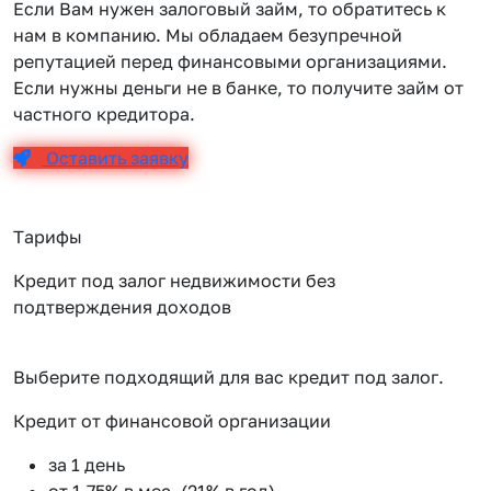
Если Вам нужен залоговый займ, то обратитесь к
нам в компанию. Мы обладаем безупречной
репутацией перед финансовыми организациями.
Если нужны деньги не в банке, то получите займ от
частного кредитора.
Оставить заявку
Тарифы
Кредит под залог недвижимости без
подтверждения доходов
Выберите подходящий для вас кредит под залог.
Кредит от финансовой организации
К
за 1 день
от 1.75% в мес. (21% в год)