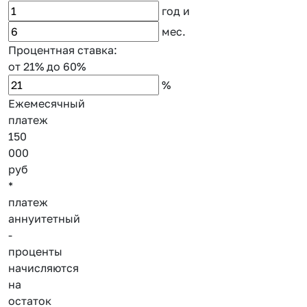
год
и
мес.
Процентная ставка:
от 21%
до 60%
%
Ежемесячный
платеж
150
000
руб
*
платеж
аннуитетный
-
проценты
начисляются
на
остаток