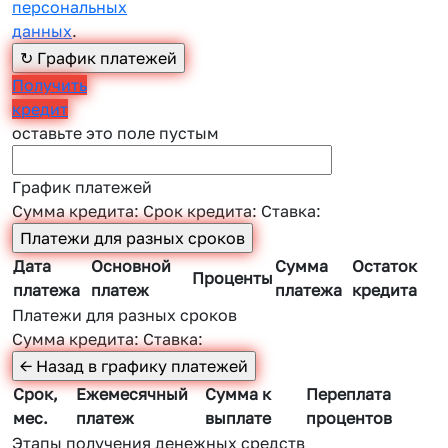
персональных
данных
.
Получить
кредит
оставьте это поле пустым
График платежей
Сумма кредита:
Срок кредита:
Ставка:
Дата
Основной
Сумма
Остаток
Проценты
платежа
платеж
платежа
кредита
Платежи для разных сроков
Сумма кредита:
Ставка:
Срок,
Ежемесячный
Сумма к
Переплата
мес.
платеж
выплате
процентов
Этапы получения денежных средств