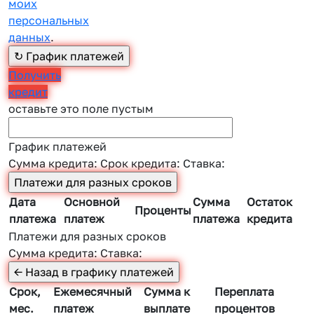
моих
персональных
данных
.
Получить
кредит
оставьте это поле пустым
График платежей
Сумма кредита:
Срок кредита:
Ставка:
Дата
Основной
Сумма
Остаток
Проценты
платежа
платеж
платежа
кредита
Платежи для разных сроков
Сумма кредита:
Ставка:
Срок,
Ежемесячный
Сумма к
Переплата
мес.
платеж
выплате
процентов