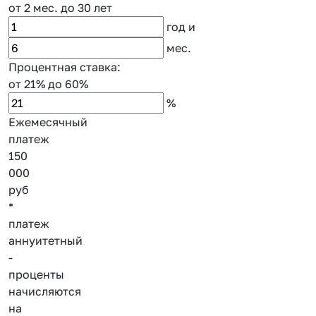
от 2 мес.
до 30 лет
год
и
мес.
Процентная ставка:
от 21%
до 60%
%
Ежемесячный
платеж
150
000
руб
*
платеж
аннуитетный
-
проценты
начисляются
на