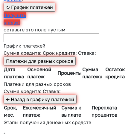
Получить
кредит
оставьте это поле пустым
График платежей
Сумма кредита:
Срок кредита:
Ставка:
Дата
Основной
Сумма
Остаток
Проценты
платежа
платеж
платежа
кредита
Платежи для разных сроков
Сумма кредита:
Ставка:
Срок,
Ежемесячный
Сумма к
Переплата
мес.
платеж
выплате
процентов
Этапы получения денежных средств