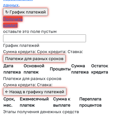
данных
.
Получить
кредит
оставьте это поле пустым
График платежей
Сумма кредита:
Срок кредита:
Ставка:
Дата
Основной
Сумма
Остаток
Проценты
платежа
платеж
платежа
кредита
Платежи для разных сроков
Сумма кредита:
Ставка:
Срок,
Ежемесячный
Сумма к
Переплата
мес.
платеж
выплате
процентов
Этапы получения денежных средств