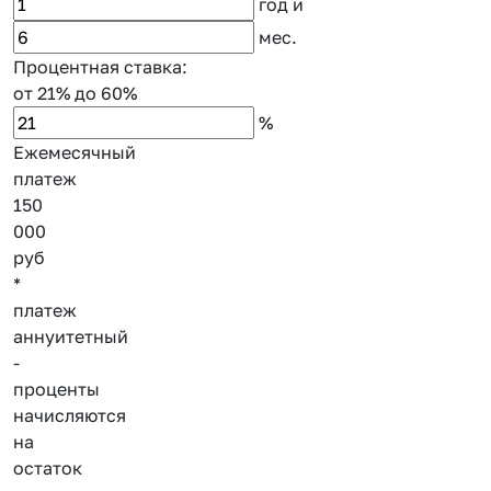
год
и
мес.
Процентная ставка:
от 21%
до 60%
%
Ежемесячный
платеж
150
000
руб
*
платеж
аннуитетный
-
проценты
начисляются
на
остаток