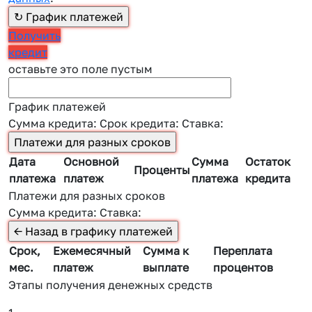
Получить
кредит
оставьте это поле пустым
График платежей
Сумма кредита:
Срок кредита:
Ставка:
Дата
Основной
Сумма
Остаток
Проценты
платежа
платеж
платежа
кредита
Платежи для разных сроков
Сумма кредита:
Ставка:
Срок,
Ежемесячный
Сумма к
Переплата
мес.
платеж
выплате
процентов
Этапы получения денежных средств