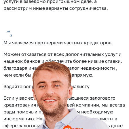
услуги в заведомо проигрышном деле, а
рассмотрим иные варианты сотрудничества.
Мы являемся партнерами частных кредиторов
Можем отказаться от всех дополнительных услуг и
наценок банков и обеспечить более низкие ставки,
благодаря инвестиции под залог недвижимости ,
чем если бы вы обращались напрямую.
Задайте вопрос нашему специалисту
Если у вас есть вопросы касающиеся залогового
кредитования или услуг нашей компании, мы всегда
рады помочь и предоставить вам необходимую
информацию. Наши сотрудники — специалисты в
сфере залоговых займов, помогут вам решить даже