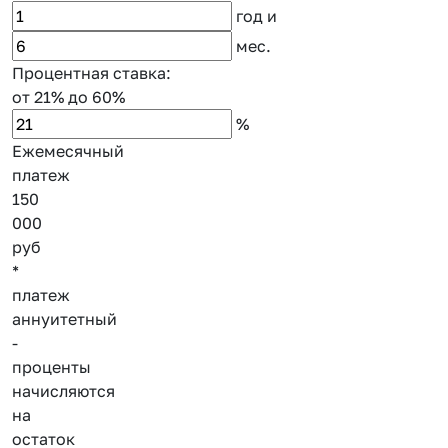
год
и
мес.
Процентная ставка:
от 21%
до 60%
%
Ежемесячный
платеж
150
000
руб
*
платеж
аннуитетный
-
проценты
начисляются
на
остаток