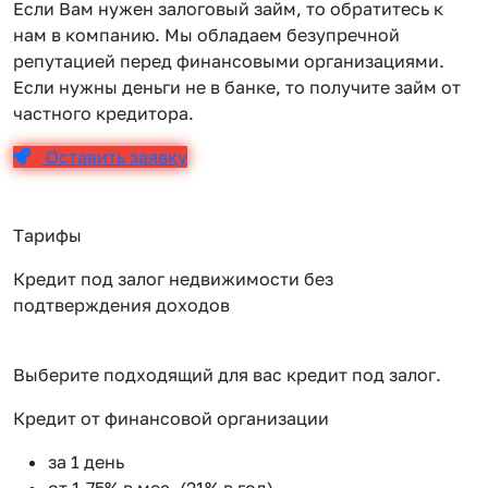
Если Вам нужен залоговый займ, то обратитесь к
нам в компанию. Мы обладаем безупречной
репутацией перед финансовыми организациями.
Если нужны деньги не в банке, то получите займ от
частного кредитора.
Оставить заявку
Тарифы
Кредит под залог недвижимости без
подтверждения доходов
Выберите подходящий для вас кредит под залог.
Кредит от финансовой организации
К
за 1 день
от 1.75% в мес. (21% в год)