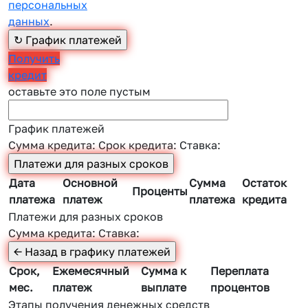
персональных
данных
.
Получить
кредит
оставьте это поле пустым
График платежей
Сумма кредита:
Срок кредита:
Ставка:
Дата
Основной
Сумма
Остаток
Проценты
платежа
платеж
платежа
кредита
Платежи для разных сроков
Сумма кредита:
Ставка:
Срок,
Ежемесячный
Сумма к
Переплата
мес.
платеж
выплате
процентов
Этапы получения денежных средств