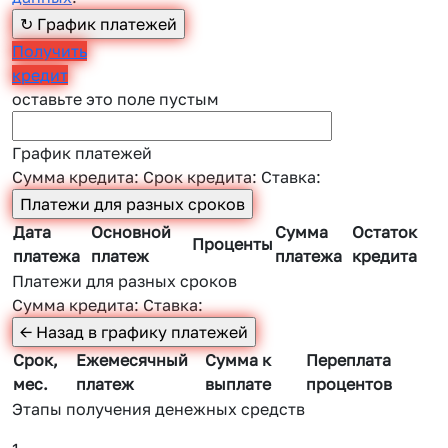
Получить
кредит
оставьте это поле пустым
График платежей
Сумма кредита:
Срок кредита:
Ставка:
Дата
Основной
Сумма
Остаток
Проценты
платежа
платеж
платежа
кредита
Платежи для разных сроков
Сумма кредита:
Ставка:
Срок,
Ежемесячный
Сумма к
Переплата
мес.
платеж
выплате
процентов
Этапы получения денежных средств