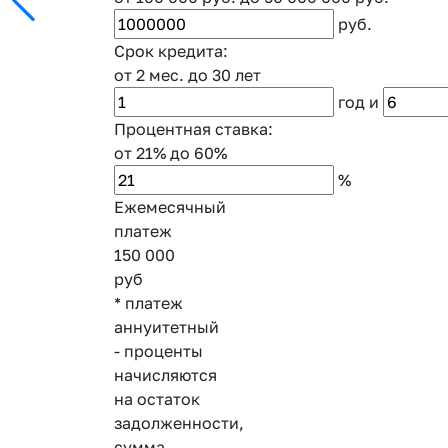
руб.
Срок кредита:
от 2 мес.
до 30 лет
год
и
Процентная ставка:
от 21%
до 60%
%
Ежемесячный
платеж
150 000
руб
* платеж
аннуитетный
- проценты
начисляются
на остаток
задолженности,
сумма