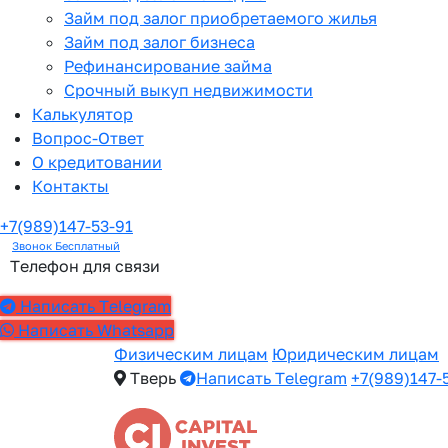
Займ под залог приобретаемого жилья
Займ под залог бизнеса
Рефинансирование займа
Срочный выкуп недвижимости
Калькулятор
Вопрос-Ответ
О кредитовании
Контакты
+7(989)147-53-91
Звонок Бесплатный
Телефон для связи
Написать Telegram
Написать Whatsapp
Физическим лицам
Юридическим лицам
Тверь
Написать Telegram
+7(989)147-