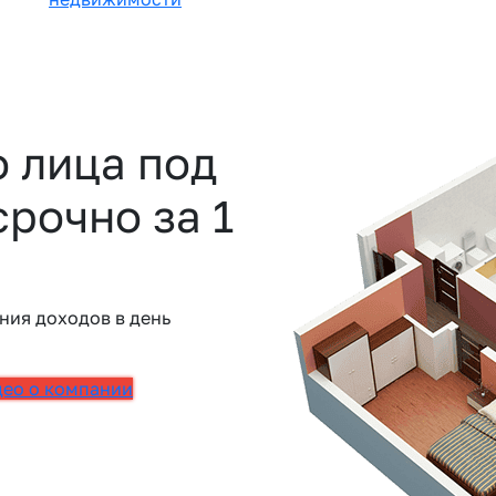
о лица под
срочно за 1
ния доходов в день
део о компании