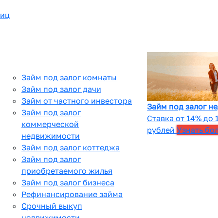
лиц
Займ под залог комнаты
Займ под залог дачи
Займ от частного инвестора
Займ под залог н
Займ под залог
Ставка от 14% до 
коммерческой
рублей
Узнать бо
недвижимости
Займ под залог коттеджа
Займ под залог
приобретаемого жилья
Займ под залог бизнеса
Рефинансирование займа
Срочный выкуп
недвижимости