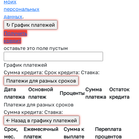
моих
персональных
данных
.
Получить
кредит
оставьте это поле пустым
График платежей
Сумма кредита:
Срок кредита:
Ставка:
Дата
Основной
Сумма
Остаток
Проценты
платежа
платеж
платежа
кредита
Платежи для разных сроков
Сумма кредита:
Ставка:
Срок,
Ежемесячный
Сумма к
Переплата
мес.
платеж
выплате
процентов