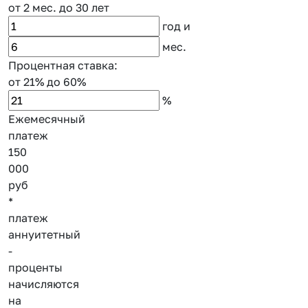
от 2 мес.
до 30 лет
год
и
мес.
Процентная ставка:
от 21%
до 60%
%
Ежемесячный
платеж
150
000
руб
*
платеж
аннуитетный
-
проценты
начисляются
на