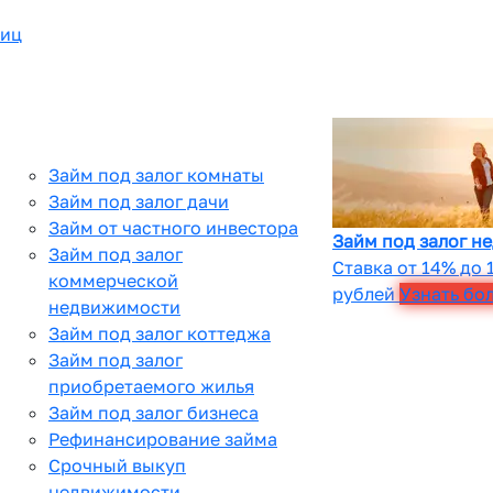
лиц
Займ под залог комнаты
Займ под залог дачи
Займ от частного инвестора
Займ под залог н
Займ под залог
Ставка от 14% до 
коммерческой
рублей
Узнать бо
недвижимости
Займ под залог коттеджа
Займ под залог
приобретаемого жилья
Займ под залог бизнеса
Рефинансирование займа
Срочный выкуп
недвижимости