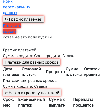
моих
персональных
данных
.
Получить
кредит
оставьте это поле пустым
График платежей
Сумма кредита:
Срок кредита:
Ставка:
Дата
Основной
Сумма
Остаток
Проценты
платежа
платеж
платежа
кредита
Платежи для разных сроков
Сумма кредита:
Ставка:
Срок,
Ежемесячный
Сумма к
Переплата
мес.
платеж
выплате
процентов