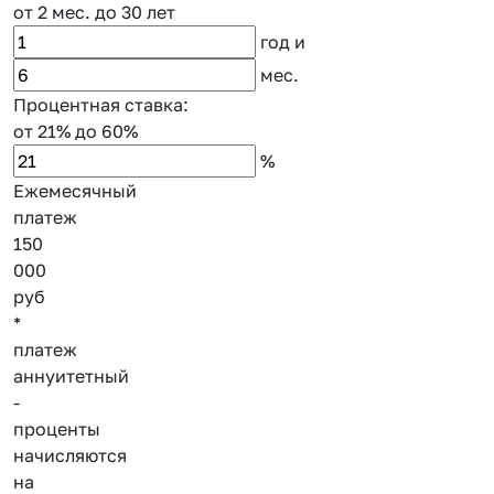
от 2 мес.
до 30 лет
год
и
мес.
Процентная ставка:
от 21%
до 60%
%
Ежемесячный
платеж
150
000
руб
*
платеж
аннуитетный
-
проценты
начисляются
на