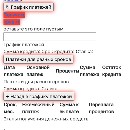
Получить
кредит
оставьте это поле пустым
График платежей
Сумма кредита:
Срок кредита:
Ставка:
Дата
Основной
Сумма
Остаток
Проценты
платежа
платеж
платежа
кредита
Платежи для разных сроков
Сумма кредита:
Ставка:
Срок,
Ежемесячный
Сумма к
Переплата
мес.
платеж
выплате
процентов
Этапы получения денежных средств