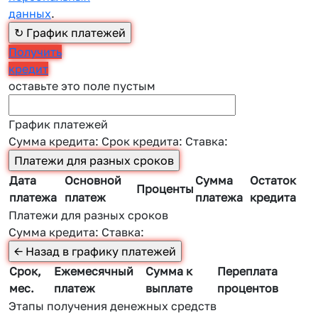
данных
.
Получить
кредит
оставьте это поле пустым
График платежей
Сумма кредита:
Срок кредита:
Ставка:
Дата
Основной
Сумма
Остаток
Проценты
платежа
платеж
платежа
кредита
Платежи для разных сроков
Сумма кредита:
Ставка:
Срок,
Ежемесячный
Сумма к
Переплата
мес.
платеж
выплате
процентов
Этапы получения денежных средств