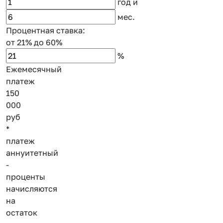
год
и
мес.
Процентная ставка:
от 21%
до 60%
%
Ежемесячный
платеж
150
000
руб
*
платеж
аннуитетный
-
проценты
начисляются
на
остаток