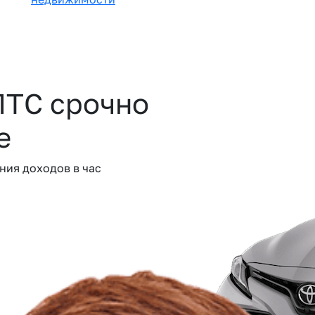
ПТС срочно
е
ния доходов в час