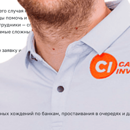
его случая кредитования
ды помочь и предоставить
рудники — специалисты в
самые сложные задачи.
заявку и получите Сash Back от 0.5 до 2% от суммы вы
до 900 тыс
От 900 тыс до 1.5 млн
От 1.5 млн до 
авто и ПТС
ьных хождений по банкам, простаивания в очередях и 