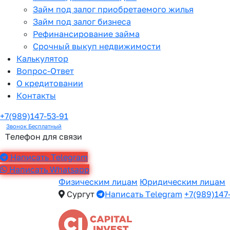
Займ под залог приобретаемого жилья
Займ под залог бизнеса
Рефинансирование займа
Срочный выкуп недвижимости
Калькулятор
Вопрос-Ответ
О кредитовании
Контакты
+7(989)147-53-91
Звонок Бесплатный
Телефон для связи
Написать Telegram
Написать Whatsapp
Физическим лицам
Юридическим лицам
Сургут
Написать Telegram
+7(989)147