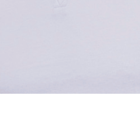
ижимость
мес.