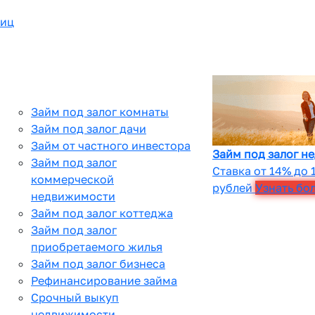
лиц
Займ под залог комнаты
Займ под залог дачи
Займ от частного инвестора
Займ под залог н
Займ под залог
Ставка от 14% до 
коммерческой
рублей
Узнать бо
недвижимости
Займ под залог коттеджа
Займ под залог
приобретаемого жилья
Займ под залог бизнеса
Рефинансирование займа
Срочный выкуп
недвижимости