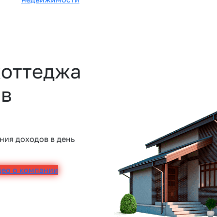
коттеджа
 в
ния доходов в день
део о компании