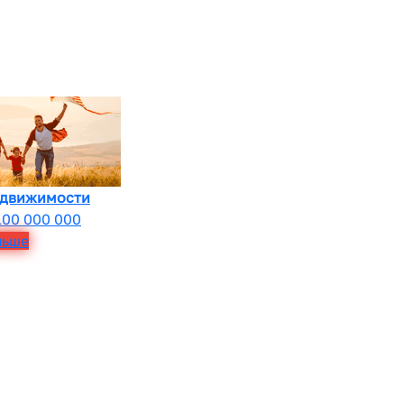
едвижимости
100 000 000
льше