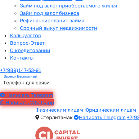
Займ под залог приобретаемого жилья
Займ под залог бизнеса
Рефинансирование займа
Срочный выкуп недвижимости
Калькулятор
Вопрос-Ответ
О кредитовании
Контакты
+7(989)147-53-91
Звонок Бесплатный
Телефон для связи
Написать Telegram
Написать Whatsapp
Физическим лицам
Юридическим лицам
Стерлитамак
Написать Telegram
+7(9