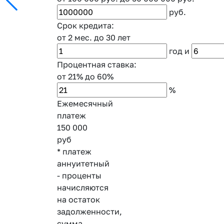
руб.
Срок кредита:
от 2 мес.
до 30 лет
год
и
Процентная ставка:
от 21%
до 60%
%
Ежемесячный
платеж
150 000
руб
* платеж
аннуитетный
- проценты
начисляются
на остаток
задолженности,
сумма