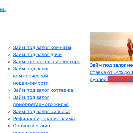
лиц
Займ под залог комнаты
Займ под залог дачи
Займ от частного инвестора
Займ под залог н
Займ под залог
Ставка от 14% до 
коммерческой
рублей
Узнать бо
недвижимости
Займ под залог коттеджа
Займ под залог
приобретаемого жилья
Займ под залог бизнеса
Рефинансирование займа
Срочный выкуп
недвижимости