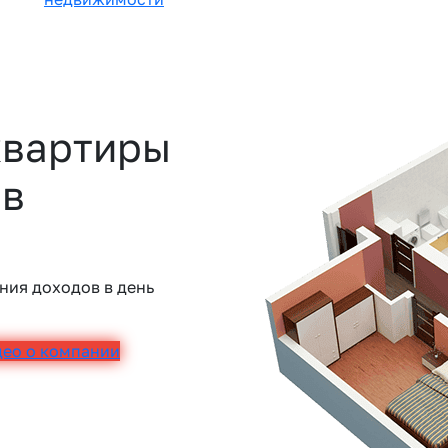
квартиры
 в
ния доходов в день
део о компании