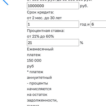
руб.
Срок кредита:
от 2 мес.
до 30 лет
год
и
Процентная ставка:
от 21%
до 60%
%
Ежемесячный
платеж
150 000
руб
* платеж
аннуитетный
- проценты
начисляются
на остаток
задолженности,
сумма