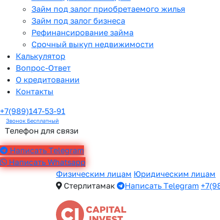
Займ под залог приобретаемого жилья
Займ под залог бизнеса
Рефинансирование займа
Срочный выкуп недвижимости
Калькулятор
Вопрос-Ответ
О кредитовании
Контакты
+7(989)147-53-91
Звонок Бесплатный
Телефон для связи
Написать Telegram
Написать Whatsapp
Физическим лицам
Юридическим лицам
Стерлитамак
Написать Telegram
+7(9