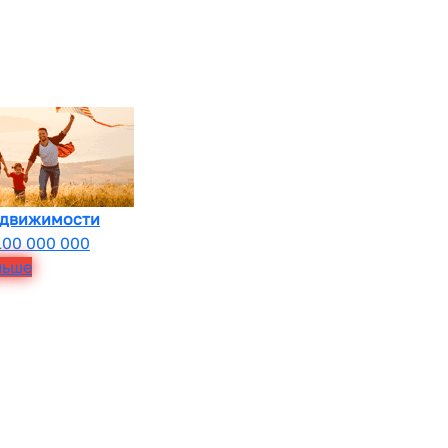
едвижимости
100 000 000
льше