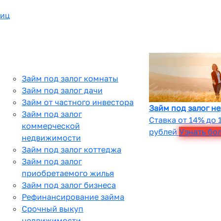
лиц
Займ под залог комнаты
Займ под залог дачи
Займ от частного инвестора
Займ под залог н
Займ под залог
Ставка от 14% до 
коммерческой
рублей
Узнать бо
недвижимости
Займ под залог коттеджа
Займ под залог
приобретаемого жилья
Займ под залог бизнеса
Рефинансирование займа
Срочный выкуп
недвижимости