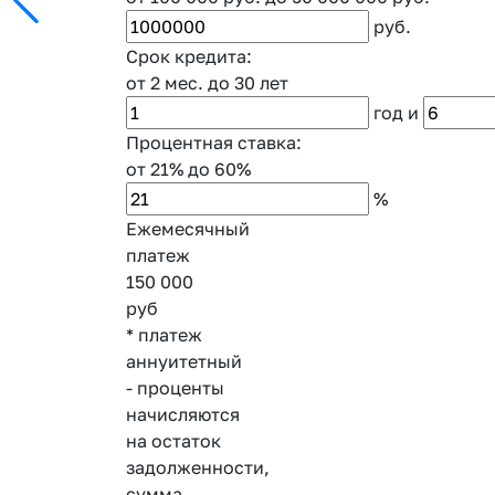
руб.
Срок кредита:
от 2 мес.
до 30 лет
год
и
Процентная ставка:
от 21%
до 60%
%
Ежемесячный
платеж
150 000
руб
* платеж
аннуитетный
- проценты
начисляются
на остаток
задолженности,
сумма