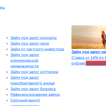
лиц
Займ под залог комнаты
Займ под залог дачи
Займ от частного инвестора
Займ под залог н
Займ под залог
Ставка от 14% до 
коммерческой
рублей
Узнать бо
недвижимости
Займ под залог коттеджа
Займ под залог
приобретаемого жилья
Займ под залог бизнеса
Рефинансирование займа
Срочный выкуп
недвижимости