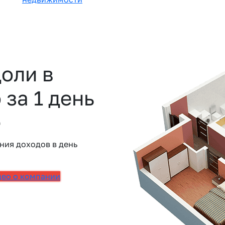
доли в
 за 1 день
е
ния доходов в день
део о компании