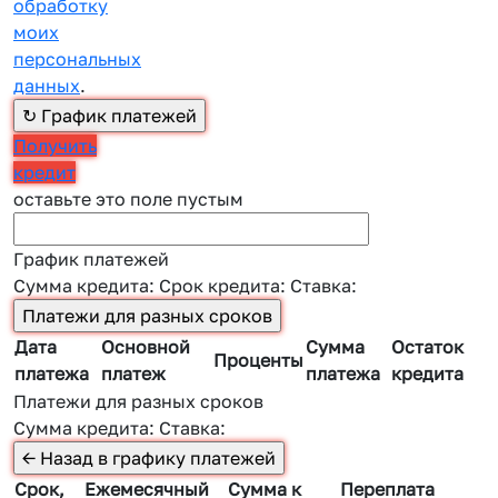
обработку
моих
персональных
данных
.
Получить
кредит
оставьте это поле пустым
График платежей
Сумма кредита:
Срок кредита:
Ставка:
Дата
Основной
Сумма
Остаток
Проценты
платежа
платеж
платежа
кредита
Платежи для разных сроков
Сумма кредита:
Ставка:
Срок,
Ежемесячный
Сумма к
Переплата