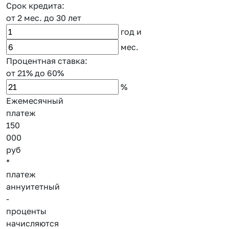
Срок кредита:
от 2 мес.
до 30 лет
год
и
мес.
Процентная ставка:
от 21%
до 60%
%
Ежемесячный
платеж
150
000
руб
*
платеж
аннуитетный
-
проценты
начисляются