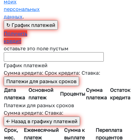
моих
персональных
данных
.
Получить
кредит
оставьте это поле пустым
График платежей
Сумма кредита:
Срок кредита:
Ставка:
Дата
Основной
Сумма
Остаток
Проценты
платежа
платеж
платежа
кредита
Платежи для разных сроков
Сумма кредита:
Ставка:
Срок,
Ежемесячный
Сумма к
Переплата
мес.
платеж
выплате
процентов