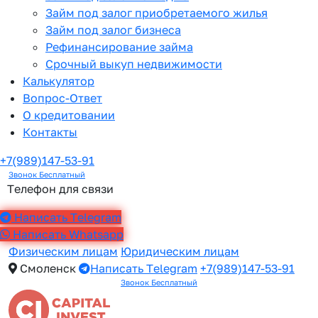
Займ под залог приобретаемого жилья
Займ под залог бизнеса
Рефинансирование займа
Срочный выкуп недвижимости
Калькулятор
Вопрос-Ответ
О кредитовании
Контакты
+7(989)147-53-91
Звонок Бесплатный
Телефон для связи
Написать Telegram
Написать Whatsapp
Физическим лицам
Юридическим лицам
Смоленск
Написать Telegram
+7(989)147-53-91
Звонок Бесплатный