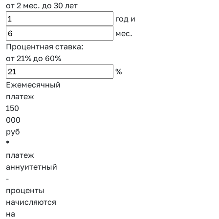
от 2 мес.
до 30 лет
год
и
мес.
Процентная ставка:
от 21%
до 60%
%
Ежемесячный
платеж
150
000
руб
*
платеж
аннуитетный
-
проценты
начисляются
на