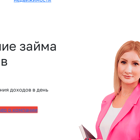
ие займа
 в
ния доходов в день
део о компании