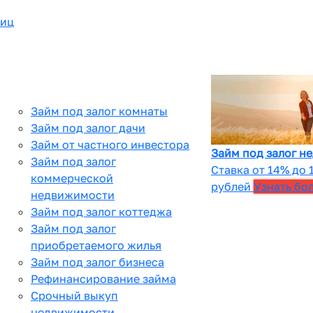
лиц
Займ под залог комнаты
Займ под залог дачи
Займ от частного инвестора
Займ под залог н
Займ под залог
Ставка от 14% до 
коммерческой
рублей
Узнать бо
недвижимости
Займ под залог коттеджа
Займ под залог
приобретаемого жилья
Займ под залог бизнеса
Рефинансирование займа
Срочный выкуп
недвижимости