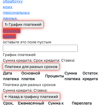
обработку
моих
персональных
данных
.
Получить
кредит
оставьте это поле пустым
График платежей
Сумма кредита:
Срок кредита:
Ставка:
Дата
Основной
Сумма
Остаток
Проценты
платежа
платеж
платежа
кредита
Платежи для разных сроков
Сумма кредита:
Ставка:
Срок,
Ежемесячный
Сумма к
Переплата