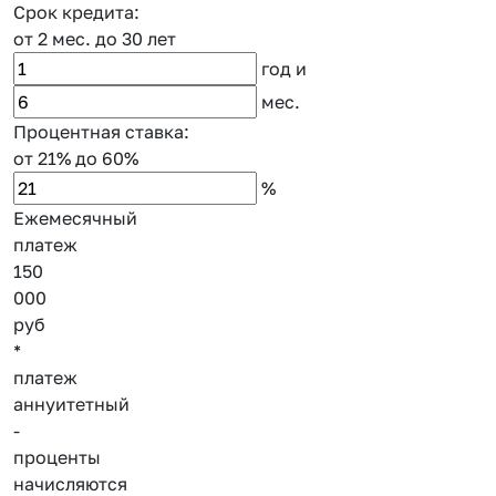
Срок кредита:
от 2 мес.
до 30 лет
год
и
мес.
Процентная ставка:
от 21%
до 60%
%
Ежемесячный
платеж
150
000
руб
*
платеж
аннуитетный
-
проценты
начисляются