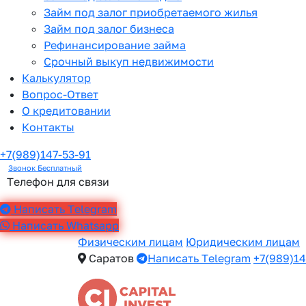
Займ под залог приобретаемого жилья
Займ под залог бизнеса
Рефинансирование займа
Срочный выкуп недвижимости
Калькулятор
Вопрос-Ответ
О кредитовании
Контакты
+7(989)147-53-91
Звонок Бесплатный
Телефон для связи
Написать Telegram
Написать Whatsapp
Физическим лицам
Юридическим лицам
Саратов
Написать Telegram
+7(989)14