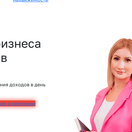
бизнеса
 в
ния доходов в день
део о компании