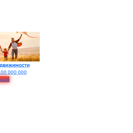
едвижимости
100 000 000
льше