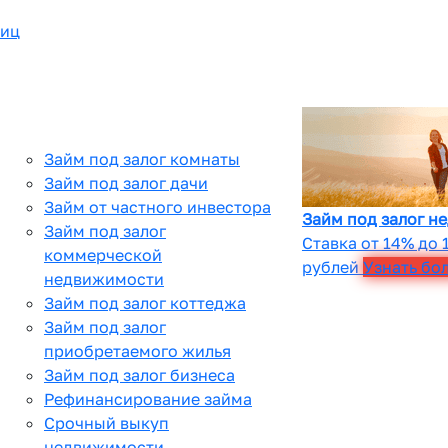
лиц
Займ под залог комнаты
Займ под залог дачи
Займ от частного инвестора
Займ под залог н
Займ под залог
Ставка от 14% до 
коммерческой
рублей
Узнать бо
недвижимости
Займ под залог коттеджа
Займ под залог
приобретаемого жилья
Займ под залог бизнеса
Рефинансирование займа
Срочный выкуп
недвижимости