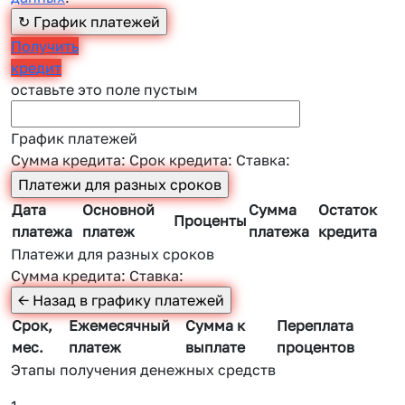
Получить
кредит
оставьте это поле пустым
График платежей
Сумма кредита:
Срок кредита:
Ставка:
Дата
Основной
Сумма
Остаток
Проценты
платежа
платеж
платежа
кредита
Платежи для разных сроков
Сумма кредита:
Ставка:
Срок,
Ежемесячный
Сумма к
Переплата
мес.
платеж
выплате
процентов
Этапы получения денежных средств