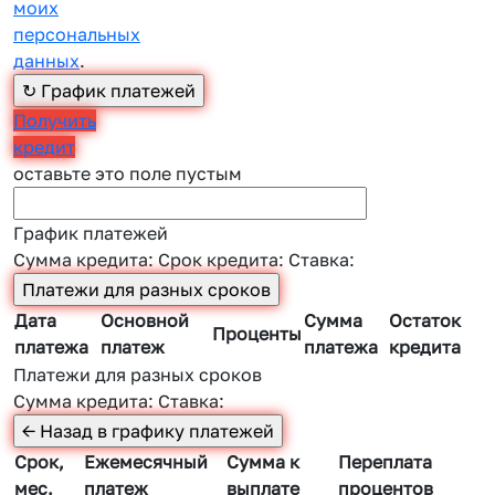
моих
персональных
данных
.
Получить
кредит
оставьте это поле пустым
График платежей
Сумма кредита:
Срок кредита:
Ставка:
Дата
Основной
Сумма
Остаток
Проценты
платежа
платеж
платежа
кредита
Платежи для разных сроков
Сумма кредита:
Ставка:
Срок,
Ежемесячный
Сумма к
Переплата
мес.
платеж
выплате
процентов