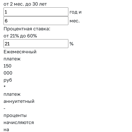
от 2 мес.
до 30 лет
год
и
мес.
Процентная ставка:
от 21%
до 60%
%
Ежемесячный
платеж
150
000
руб
*
платеж
аннуитетный
-
проценты
начисляются
на