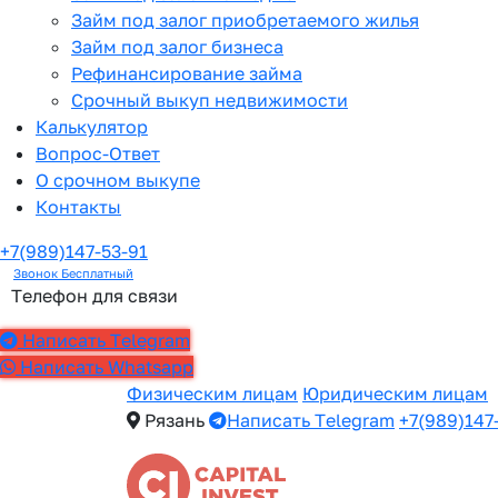
Займ под залог приобретаемого жилья
Займ под залог бизнеса
Рефинансирование займа
Срочный выкуп недвижимости
Калькулятор
Вопрос-Ответ
О срочном выкупе
Контакты
+7(989)147-53-91
Звонок Бесплатный
Телефон для связи
Написать Telegram
Написать Whatsapp
Физическим лицам
Юридическим лицам
Рязань
Написать Telegram
+7(989)147