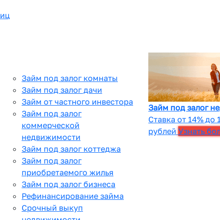
лиц
Займ под залог комнаты
Займ под залог дачи
Займ от частного инвестора
Займ под залог н
Займ под залог
Ставка от 14% до 
коммерческой
рублей
Узнать бо
недвижимости
Займ под залог коттеджа
Займ под залог
приобретаемого жилья
Займ под залог бизнеса
Рефинансирование займа
Срочный выкуп
недвижимости