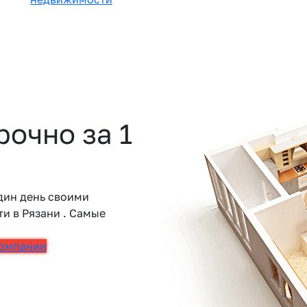
очно за 1
дин день своими
и в Рязани . Самые
компании