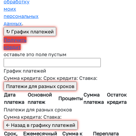
обработку
моих
персональных
данных
.
Получить
кредит
оставьте это поле пустым
График платежей
Сумма кредита:
Срок кредита:
Ставка:
Дата
Основной
Сумма
Остаток
Проценты
платежа
платеж
платежа
кредита
Платежи для разных сроков
Сумма кредита:
Ставка:
Срок,
Ежемесячный
Сумма к
Переплата