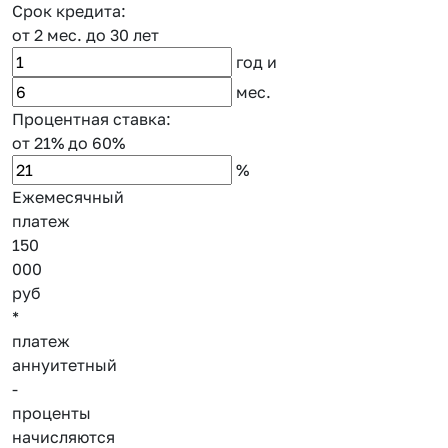
Срок кредита:
от 2 мес.
до 30 лет
год
и
мес.
Процентная ставка:
от 21%
до 60%
%
Ежемесячный
платеж
150
000
руб
*
платеж
аннуитетный
-
проценты
начисляются