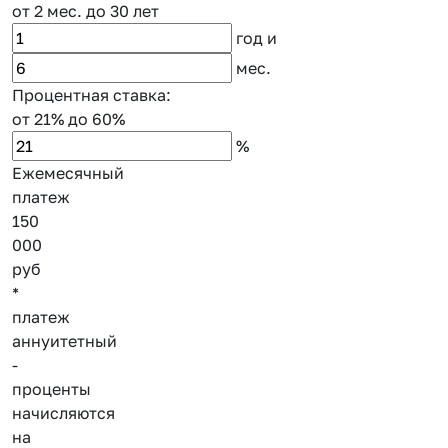
от 2 мес.
до 30 лет
год
и
мес.
Процентная ставка:
от 21%
до 60%
%
Ежемесячный
платеж
150
000
руб
*
платеж
аннуитетный
-
проценты
начисляются
на