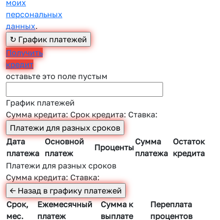
моих
персональных
данных
.
Получить
кредит
оставьте это поле пустым
График платежей
Сумма кредита:
Срок кредита:
Ставка:
Дата
Основной
Сумма
Остаток
Проценты
платежа
платеж
платежа
кредита
Платежи для разных сроков
Сумма кредита:
Ставка:
Срок,
Ежемесячный
Сумма к
Переплата
мес.
платеж
выплате
процентов