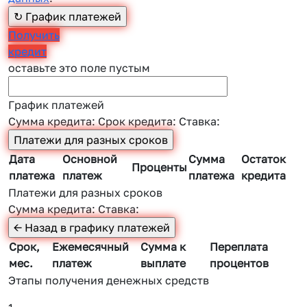
Получить
кредит
оставьте это поле пустым
График платежей
Сумма кредита:
Срок кредита:
Ставка:
Дата
Основной
Сумма
Остаток
Проценты
платежа
платеж
платежа
кредита
Платежи для разных сроков
Сумма кредита:
Ставка:
Срок,
Ежемесячный
Сумма к
Переплата
мес.
платеж
выплате
процентов
Этапы получения денежных средств