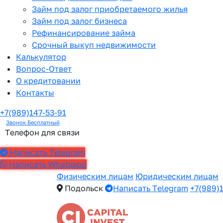
Займ под залог приобретаемого жилья
Займ под залог бизнеса
Рефинансирование займа
Срочный выкуп недвижимости
Калькулятор
Вопрос-Ответ
О кредитовании
Контакты
+7(989)147-53-91
Звонок Бесплатный
Телефон для связи
Написать Telegram
Написать Whatsapp
Физическим лицам
Юридическим лицам
Подольск
Написать Telegram
+7(989)