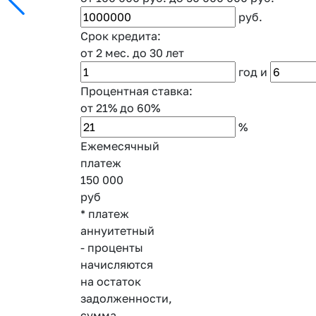
руб.
Срок кредита:
от 2 мес.
до 30 лет
год
и
Процентная ставка:
от 21%
до 60%
%
Ежемесячный
платеж
150 000
руб
* платеж
аннуитетный
- проценты
начисляются
на остаток
задолженности,
сумма