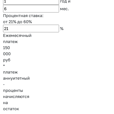
год
и
мес.
Процентная ставка:
от 21%
до 60%
%
Ежемесячный
платеж
150
000
руб
*
платеж
аннуитетный
-
проценты
начисляются
на
остаток