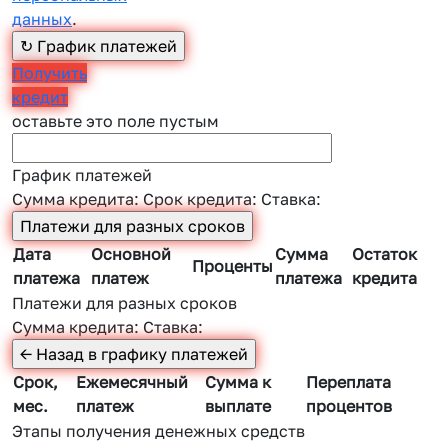
данных
.
Получить
кредит
оставьте это поле пустым
График платежей
Сумма кредита:
Срок кредита:
Ставка:
Дата
Основной
Сумма
Остаток
Проценты
платежа
платеж
платежа
кредита
Платежи для разных сроков
Сумма кредита:
Ставка:
Срок,
Ежемесячный
Сумма к
Переплата
мес.
платеж
выплате
процентов
Этапы получения денежных средств