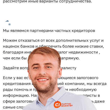
рассмотрим иные варианты сотрудничества.
Мы являемся партнерами частных кредиторов
Можем отказаться от всех дополнительных услуг и
наценок банков и обеспечить более низкие ставки,
благодаря инвестиции под залог недвижимости ,
чем если бы вы обращались напрямую.
Задайте вопрос нашему специалисту
Если у вас есть вопросы касающиеся залогового
кредитования или услуг нашей компании, мы всегда
рады помочь и предоставить вам необходимую
информацию. Наши сотрудники — специалисты в
сфере залоговых займов, помогут вам решить даже
самые сложные задачи.