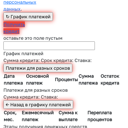
персональных
данных
.
Получить
кредит
оставьте это поле пустым
График платежей
Сумма кредита:
Срок кредита:
Ставка:
Дата
Основной
Сумма
Остаток
Проценты
платежа
платеж
платежа
кредита
Платежи для разных сроков
Сумма кредита:
Ставка:
Срок,
Ежемесячный
Сумма к
Переплата
мес.
платеж
выплате
процентов
Этапы получения денежных средств