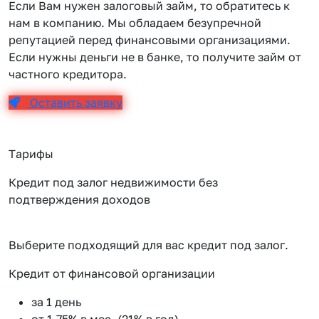
Если Вам нужен залоговый займ, то обратитесь к
нам в компанию. Мы обладаем безупречной
репутацией перед финансовыми организациями.
Если нужны деньги не в банке, то получите займ от
частного кредитора.
Оставить заявку
Тарифы
Кредит под залог недвижимости без
подтверждения доходов
Выберите подходящий для вас кредит под залог.
Кредит от финансовой организации
К
за 1 день
от 1.75% в мес. (21% в год)