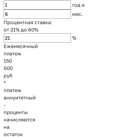
год
и
мес.
Процентная ставка:
от 21%
до 60%
%
Ежемесячный
платеж
150
000
руб
*
платеж
аннуитетный
-
проценты
начисляются
на
остаток